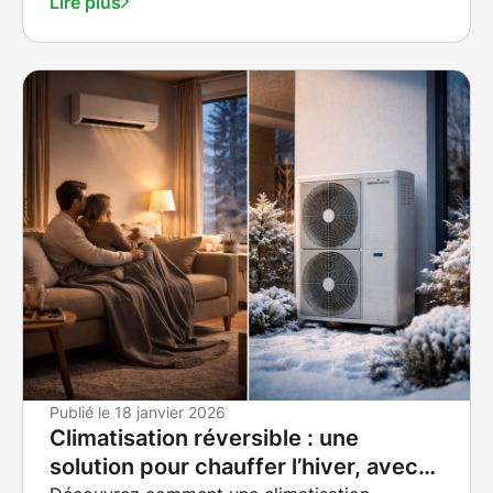
Lire plus
s'impose chaque année. Cette maintenance consiste
à inspecter les connexions frigorifiques, nettoyer les
échangeurs et vérifier minutieusement le niveau de
réfrigérant. L'entretien régulier garantit que votre
équipement reste opérationnel et performant. Les
professionnels de REDSKY ENERGIE proposent des
contrats de maintenance adaptés à vos besoins. Nos
techniciens interviennent à la période optimale,
généralement au printemps, pour préparer votre
système avant la saison de forte sollicitation. Cette
approche préventive vous offre la tranquillité d'esprit
d'un équipement fiable quand vous en avez le plus
besoin. Choisir le bon partenaire pour votre projet
Face à l'importance de l'installation et de l'entretien,
comment identifier le professionnel qui saura
répondre à vos attentes ? Plusieurs critères vous
Publié le
18 janvier 2026
Climatisation réversible : une
guident dans cette décision importante pour la
réussite de votre projet. Les certifications constituent
solution pour chauffer l’hiver, avec
le premier indicateur de sérieux. La qualification