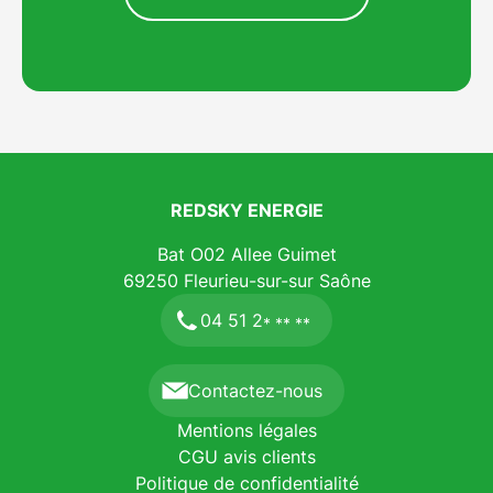
disposition pour étudier votre projet et vous
proposer la solution la plus performante. Avec une
note de 4,9 sur 5 basée sur 27 avis contrôlés, nous
mettons notre expertise au service de votre
satisfaction. Demandez votre devis personnalisé en
ligne pour découvrir comment REDSKY ENERGIE
peut transformer votre quotidien grâce à une
installation de qualité premium.
REDSKY ENERGIE
Bat O02 Allee Guimet
69250
Fleurieu-sur-sur Saône
04 51 2
* ** **
Contactez-nous
Mentions légales
CGU avis clients
Politique de confidentialité