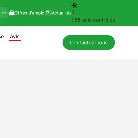
5
Offres d'emploi
Actualités
* **
| 58 avis contrôlés
ce
Avis
Contactez-nous