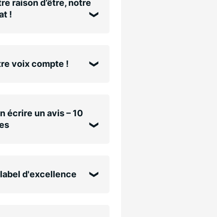
re raison d’être, notre
t !
re voix compte !
n écrire un avis – 10
es
label d'excellence