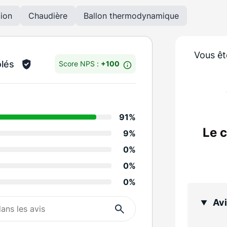
tion
Chaudière
Ballon thermodynamique
Vous êt
ôlés
Score NPS :
+100
Détails des notes
91%
Informations et sugge
Le 
9%
Réactivité de la sociét
0%
Propreté
0%
0%
Tenue des engagemen
Avi
Rapport qualité / prix