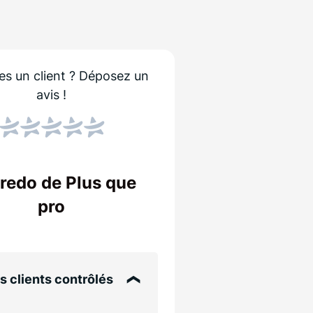
es un client ?
Déposez un
avis !
Score NPS
Le NPS indique si les
stions
Un score élevé sign
credo de Plus que
entreprise !
é
pro
ts
s clients contrôlés