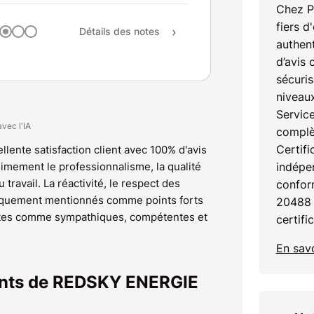
Recommandation
Chez P
fiers d
Détails des notes
authent
d’avis 
sécuris
niveaux
Service
avec l'IA
complè
Certifi
llente satisfaction client avec 100% d'avis
animement le professionnalisme, la qualité
indépen
u travail. La réactivité, le respect des
confor
atiquement mentionnés comme points forts
20488 
ites comme sympathiques, compétentes et
certifi
En savo
ients de REDSKY ENERGIE