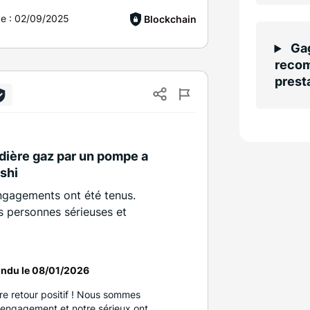
ce :
02/09/2025
Blockchain
Gag
recom
presta
)
ière gaz par un pompe a
ishi
 engagements ont été tenus.
des personnes sérieuses et
ndu le
08/01/2026
e retour positif ! Nous sommes
e engagement et notre sérieux ont