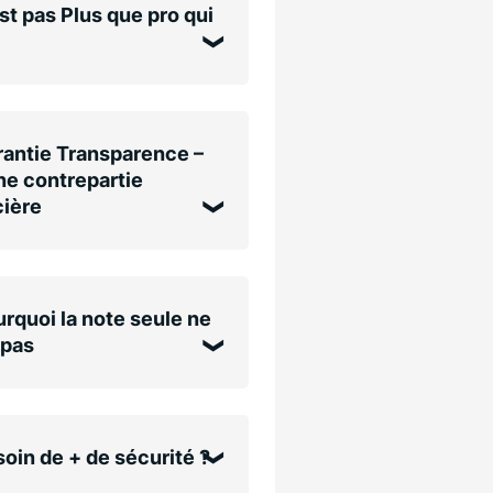
st pas Plus que pro qui
antie Transparence –
e contrepartie
cière
rquoi la note seule ne
 pas
oin de + de sécurité ?