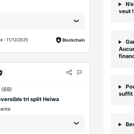
N’e
veut !
ce :
11/12/2025
Blockchain
Gar
Aucun
finan
Pou
 (69)
suffit
eversible tri split Heiwa
mente
Bes