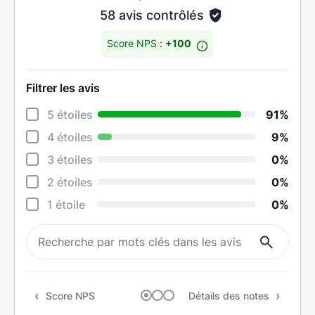
58 avis contrôlés
Score NPS :
+100
Filtrer les avis
Déta
5 étoiles
91%
Info
4 étoiles
9%
Réac
3 étoiles
0%
Prop
2 étoiles
0%
Ten
1 étoile
0%
Rapp
Rec
Score NPS
Détails des notes