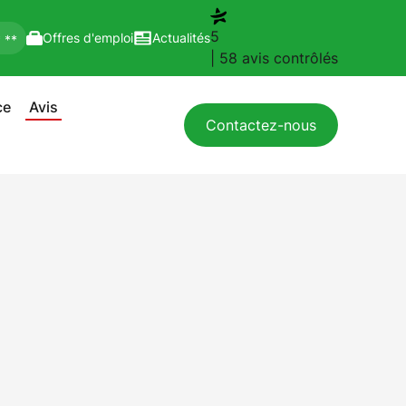
5
Offres d'emploi
Actualités
* **
| 58 avis contrôlés
ce
Avis
Contactez-nous