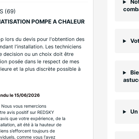
Not
comba
S (69)
MATISATION POMPE A CHALEUR
 lors du devis pour l'obtention des
Vot
dant l'installation. Les techniciens
e decision ou un choix doit être
ation posée dans le respect de mes
eure et la plus discrète possible à
Bie
astuc
ndu le
15/06/2026
t, Nous vous remercions
Un 
re avis positif sur REDSKY
vis que votre expérience, de la
llation, ait été à la hauteur de
iens s’efforcent toujours de
dividuels, comme vous l'avez