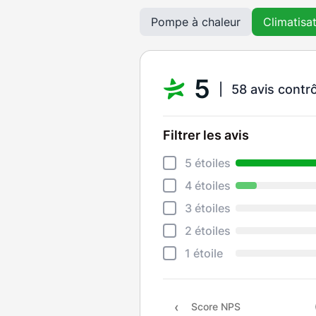
Pompe à chaleur
Climatisa
5
58 avis contr
Filtrer les avis
5 étoiles
4 étoiles
3 étoiles
2 étoiles
1 étoile
Score NPS