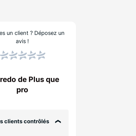
es un client ?
Déposez un
avis !
Score NPS
Le NPS indique si les
stions
Un score élevé sign
credo de Plus que
entreprise !
é
pro
ts
s clients contrôlés