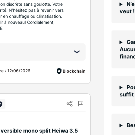
N’e
ion discrète sans goulotte. Votre
orité. N’hésitez pas à revenir vers
veut !
ur en chauffage ou climatisation.
llir à nouveau! Cordialement,
IE
Gar
Aucun
finan
ce :
12/06/2026
Blockchain
Pou
suffit
Bes
éversible mono split Heiwa 3.5