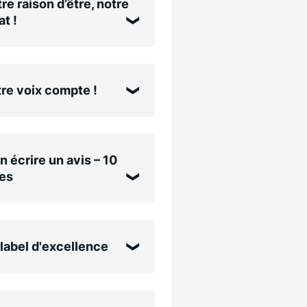
re raison d’être, notre
t !
re voix compte !
n écrire un avis – 10
es
label d'excellence