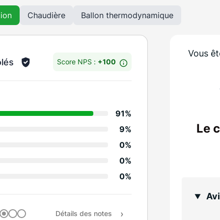
tion
Chaudière
Ballon thermodynamique
Vous êt
ôlés
Score NPS :
+100
Détails des notes
91%
Informations et sugge
Le 
9%
Réactivité de la sociét
0%
Propreté
0%
0%
Tenue des engagemen
Avi
Rapport qualité / prix
Détails des notes