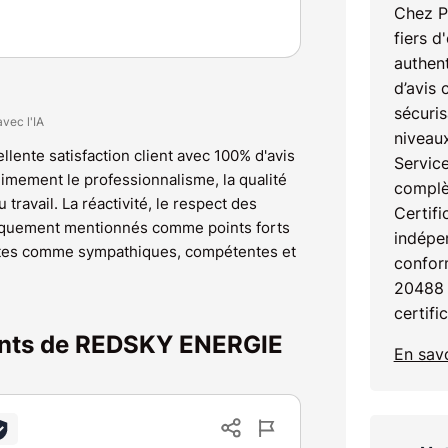
Recommandation
Chez P
fiers d
authent
d’avis 
sécuris
avec l'IA
niveaux
llente satisfaction client avec 100% d'avis
Service
animement le professionnalisme, la qualité
complè
u travail. La réactivité, le respect des
Certifi
atiquement mentionnés comme points forts
indépen
ites comme sympathiques, compétentes et
confor
20488 
certifi
ients de REDSKY ENERGIE
En savo