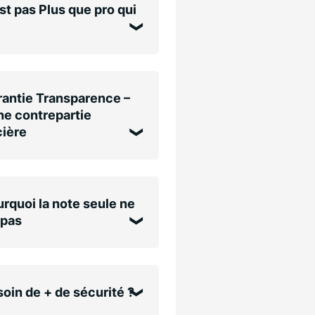
st pas Plus que pro qui
antie Transparence –
e contrepartie
cière
rquoi la note seule ne
 pas
oin de + de sécurité ?