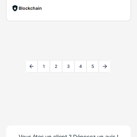
Blockchain
1
2
3
4
5
Vous êtes un client ?
Déposez un avis !