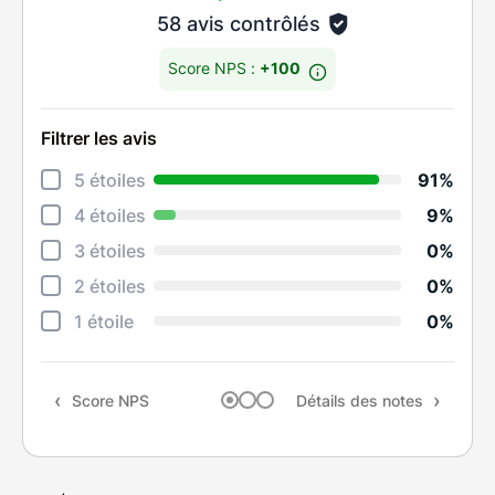
58 avis contrôlés
Score NPS :
+100
Filtrer les avis
Déta
5 étoiles
91%
Info
4 étoiles
9%
Réac
3 étoiles
0%
Prop
2 étoiles
0%
Ten
1 étoile
0%
Rapp
Score NPS
Détails des notes
Rec