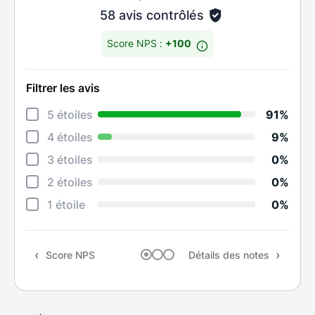
58 avis contrôlés
Score NPS :
+100
Filtrer les avis
Déta
5 étoiles
91%
Info
4 étoiles
9%
Réac
3 étoiles
0%
Prop
2 étoiles
0%
Ten
1 étoile
0%
Rapp
Score NPS
Détails des notes
Rec